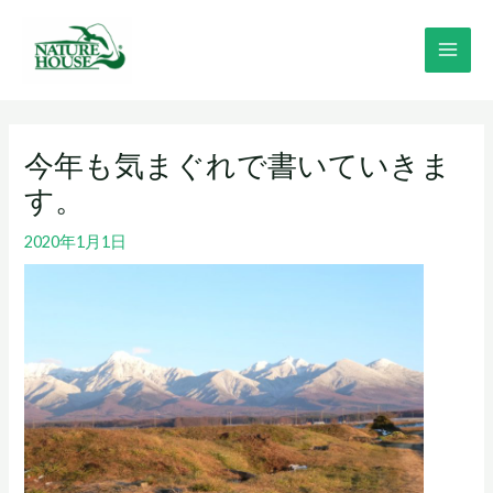
内
MAI
容
MEN
を
ス
Post
キ
navigation
ッ
今年も気まぐれで書いていきま
プ
す。
2020年1月1日