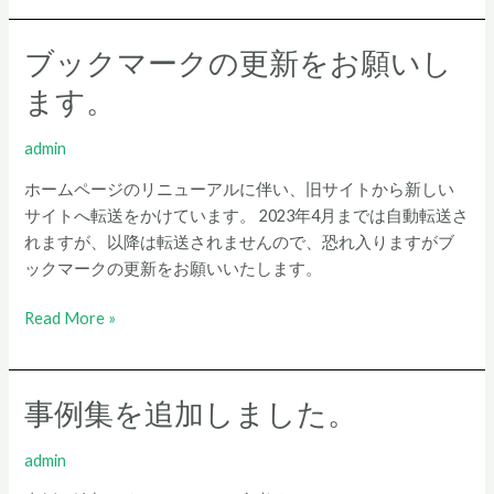
温
病
ブックマークの更新をお願いし
ブ
修
ッ
ます。
理
ク
を
マ
事
admin
ー
例
ク
ホームページのリニューアルに伴い、旧サイトから新しい
集
の
サイトへ転送をかけています。 2023年4月までは自動転送さ
に
更
れますが、以降は転送されませんので、恐れ入りますがブ
追
新
ックマークの更新をお願いいたします。
加
を
し
Read More »
お
ま
願
し
い
た。
し
事例集を追加しました。
事
ま
例
す。
集
admin
を