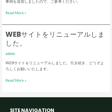
事例を追加しましたので、ご参考ください。
追
加
Read More »
し
ま
し
WEBサイトをリニューアルしま
WEB
た。
サ
した。
イ
ト
admin
を
リ
WEBサイトをリニューアルしました。引き続き、どうぞよ
ニ
ろしくお願いいたします。
ュ
Read More »
ー
ア
ル
し
ま
SITE NAVIGATION
し