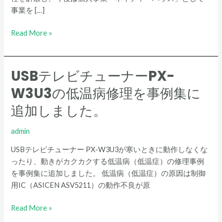
お
事業を […]
知
ら
Read More »
せ
USBテレビチューナーPX-
USB
テ
W3U3の低温病修理を事例集に
レ
追加しました。
ビ
チ
admin
ュ
ー
USBテレビチューナー PX-W3U3が寒いときに動作しなくな
ナ
ったり、動きがカクカクする低温病（低温症）の修理事例
ー
を事例集に追加しました。 低温病（低温症）の原因は制御
PX-
用IC（ASICEN ASV5211）の動作不良が原
W3U3
の
Read More »
低