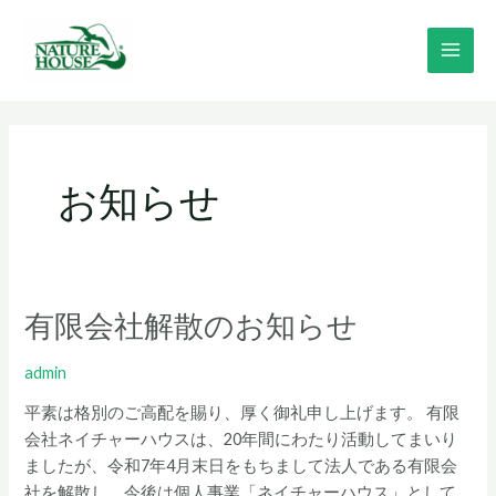
内
MAI
容
MEN
を
ス
キ
ッ
プ
お知らせ
有限会社解散のお知らせ
有
限
会
admin
社
平素は格別のご高配を賜り、厚く御礼申し上げます。 有限
解
会社ネイチャーハウスは、20年間にわたり活動してまいり
散
ましたが、令和7年4月末日をもちまして法人である有限会
の
社を解散し、今後は個人事業「ネイチャーハウス」として